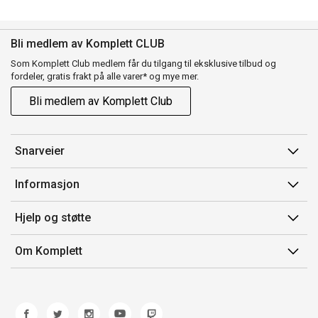
Bli medlem av Komplett CLUB
Som Komplett Club medlem får du tilgang til eksklusive tilbud og
fordeler, gratis frakt på alle varer* og mye mer.
Bli medlem av Komplett Club
Snarveier
Min side
Informasjon
Ordreoversikt
Salgsbetingelser
Hjelp og støtte
Flex
Medlemsvilkår for Komplett Club
Kontakt oss
Komplett Club
Om Komplett
Merker/produsent
Kundeservice
Om oss
EE-avfall
Ofte stilte spørsmål
Jobb i Komplett
Retur