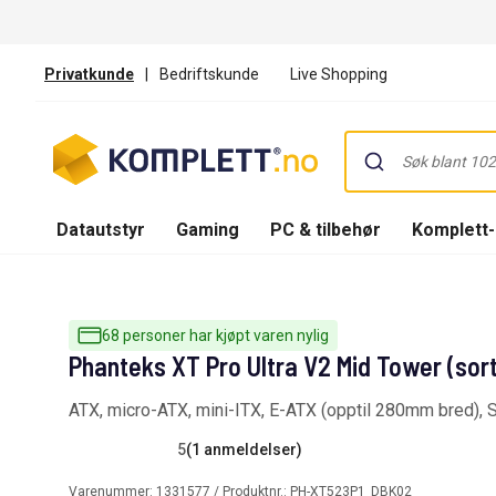
Privatkunde
|
Bedriftskunde
Live Shopping
Datautstyr
Gaming
PC & tilbehør
Komplett
68 personer har kjøpt varen nylig
Phanteks XT Pro Ultra V2 Mid Tower (sort
ATX, micro-ATX, mini-ITX, E-ATX (opptil 280mm bred), 
5
(1 anmeldelser)
Varenummer:
1331577
/ Produktnr.:
PH-XT523P1_DBK02