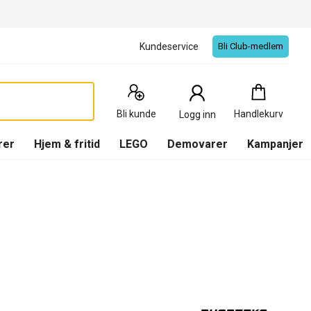
Kundeservice
Bli Club-medlem
Handlekurv
:
0
Produkter
Bli kunde
Handlekurv
Logg inn
(
Handlekurv
)
rer
Hjem & fritid
LEGO
Demovarer
Kampanjer