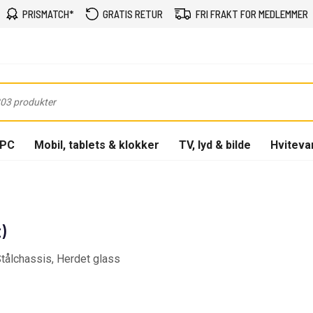
PRISMATCH*
GRATIS RETUR
FRI FRAKT FOR MEDLEMMER
-PC
Mobil, tablets & klokker
TV, lyd & bilde
Hviteva
)
Stålchassis, Herdet glass