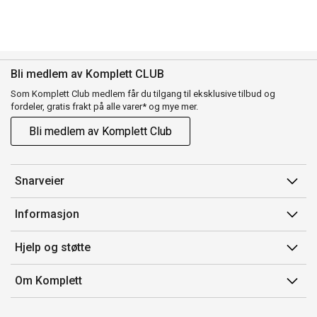
Bli medlem av Komplett CLUB
Som Komplett Club medlem får du tilgang til eksklusive tilbud og
fordeler, gratis frakt på alle varer* og mye mer.
Bli medlem av Komplett Club
Snarveier
Min side
Informasjon
Ordreoversikt
Salgsbetingelser
Hjelp og støtte
Flex
Medlemsvilkår for Komplett Club
Kontakt oss
Komplett Club
Om Komplett
Merker/produsent
Kundeservice
Om oss
EE-avfall