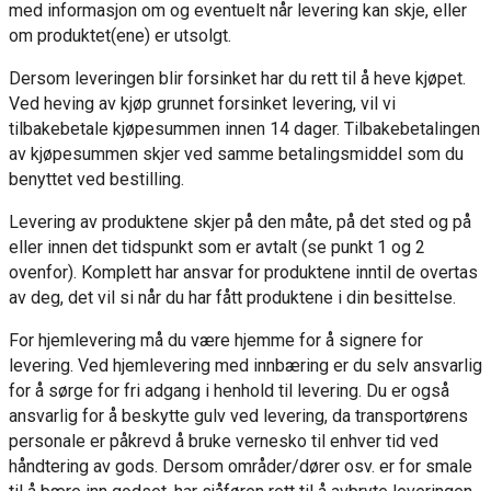
med informasjon om og eventuelt når levering kan skje, eller
om produktet(ene) er utsolgt.
Dersom leveringen blir forsinket har du rett til å heve kjøpet.
Ved heving av kjøp grunnet forsinket levering, vil vi
tilbakebetale kjøpesummen innen 14 dager. Tilbakebetalingen
av kjøpesummen skjer ved samme betalingsmiddel som du
benyttet ved bestilling.
Levering av produktene skjer på den måte, på det sted og på
eller innen det tidspunkt som er avtalt (se punkt 1 og 2
ovenfor). Komplett har ansvar for produktene inntil de overtas
av deg, det vil si når du har fått produktene i din besittelse.
For hjemlevering må du være hjemme for å signere for
levering. Ved hjemlevering med innbæring er du selv ansvarlig
for å sørge for fri adgang i henhold til levering. Du er også
ansvarlig for å beskytte gulv ved levering, da transportørens
personale er påkrevd å bruke vernesko til enhver tid ved
håndtering av gods. Dersom områder/dører osv. er for smale