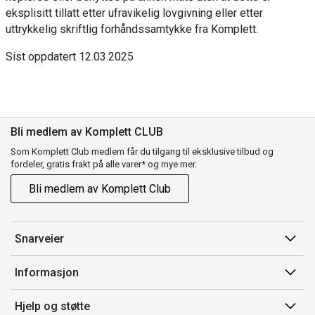
eksplisitt tillatt etter ufravikelig lovgivning eller etter
uttrykkelig skriftlig forhåndssamtykke fra Komplett.
Sist oppdatert 12.03.2025
Bli medlem av Komplett CLUB
Som Komplett Club medlem får du tilgang til eksklusive tilbud og
fordeler, gratis frakt på alle varer* og mye mer.
Bli medlem av Komplett Club
Snarveier
Min side
Informasjon
Ordreoversikt
Salgsbetingelser
Hjelp og støtte
Flex