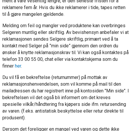
ment å vare vesentlig lengre, er den seneste fristen for å
reklamere fem år. Hvis du ikke reklamerer i tide, tapes retten
til å gjøre mangelen gjeldende.
Melding om feil og mangler ved produktene kan overbringes
Selgeren muntlig eller skriftlig. Av bevishensyn anbefaler vi at
reklamasjonen sendes Selgere skriftlig, primært ved å ta
kontakt med Selger på ”min side” gjennom den ordren du
ønsker å knytte reklamasjonskrav til. Vi kan også kontaktes på
telefon 33 00 55 00, chat eller via kontaktskjema som du
finner
her
.
Du vil få en bekreftelse (returnummer) på mottak av
reklamasjonshenvendelsen, som vil komme på mail til den
mailadressen du har registrert inne på kontosiden "Min side". I
bekreftelsen vil det også bli informert om det kreves
spesielle vilkår/håndtering fra kjøpers side ifm. retursending
av varen. (f.eks. antistatisk beskyttelse eller retur direkte til
produsent).
Dersom det foreligger en mangel ved varen og dette ikke