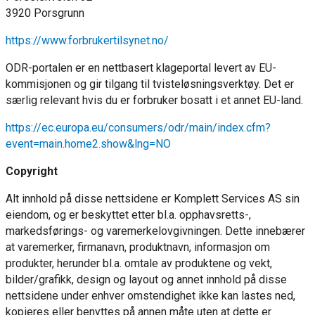
3920 Porsgrunn
https://www.forbrukertilsynet.no/
ODR-portalen er en nettbasert klageportal levert av EU-
kommisjonen og gir tilgang til tvisteløsningsverktøy. Det er
særlig relevant hvis du er forbruker bosatt i et annet EU-land.
https://ec.europa.eu/consumers/odr/main/index.cfm?
event=main.home2.show&lng=NO
Copyright
Alt innhold på disse nettsidene er Komplett Services AS sin
eiendom, og er beskyttet etter bl.a. opphavsretts-,
markedsførings- og varemerkelovgivningen. Dette innebærer
at varemerker, firmanavn, produktnavn, informasjon om
produkter, herunder bl.a. omtale av produktene og vekt,
bilder/grafikk, design og layout og annet innhold på disse
nettsidene under enhver omstendighet ikke kan lastes ned,
kopieres eller benyttes på annen måte uten at dette er