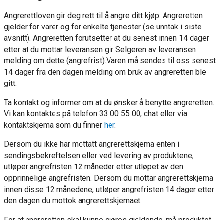
Angrerettloven gir deg rett til å angre ditt kjøp. Angreretten
gjelder for varer og for enkelte tjenester (se unntak i siste
avsnitt). Angreretten forutsetter at du senest innen 14 dager
etter at du mottar leveransen gir Selgeren av leveransen
melding om dette (angrefrist).Varen må sendes til oss senest
14 dager fra den dagen melding om bruk av angreretten ble
gitt.
Ta kontakt og informer om at du ønsker å benytte angreretten.
Vi kan kontaktes på telefon 33 00 55 00, chat eller via
kontaktskjema som du finner
her
.
Dersom du ikke har mottatt angrerettskjema enten i
sendingsbekreftelsen eller ved levering av produktene,
utløper angrefristen 12 måneder etter utløpet av den
opprinnelige angrefristen. Dersom du mottar angrerettskjema
innen disse 12 månedene, utløper angrefristen 14 dager etter
den dagen du mottok angrerettskjemaet.
For at angreretten skal kunne gjøres gjeldende, må produktet