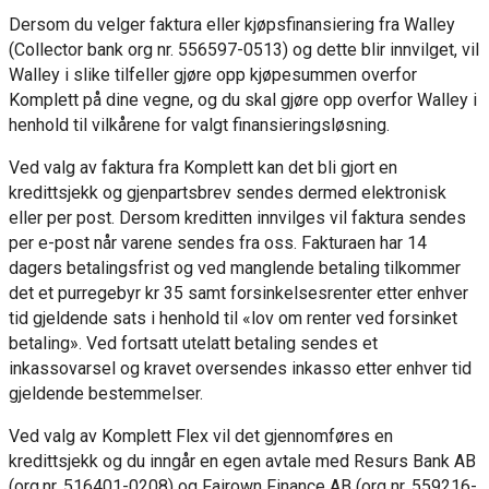
Dersom du velger faktura eller kjøpsfinansiering fra Walley
(Collector bank org nr. 556597-0513) og dette blir innvilget, vil
Walley i slike tilfeller gjøre opp kjøpesummen overfor
Komplett på dine vegne, og du skal gjøre opp overfor Walley i
henhold til vilkårene for valgt finansieringsløsning.
Ved valg av faktura fra Komplett kan det bli gjort en
kredittsjekk og gjenpartsbrev sendes dermed elektronisk
eller per post. Dersom kreditten innvilges vil faktura sendes
per e-post når varene sendes fra oss. Fakturaen har 14
dagers betalingsfrist og ved manglende betaling tilkommer
det et purregebyr kr 35 samt forsinkelsesrenter etter enhver
tid gjeldende sats i henhold til «lov om renter ved forsinket
betaling». Ved fortsatt utelatt betaling sendes et
inkassovarsel og kravet oversendes inkasso etter enhver tid
gjeldende bestemmelser.
Ved valg av Komplett Flex vil det gjennomføres en
kredittsjekk og du inngår en egen avtale med Resurs Bank AB
(org.nr. 516401-0208) og Fairown Finance AB (org nr. 559216-