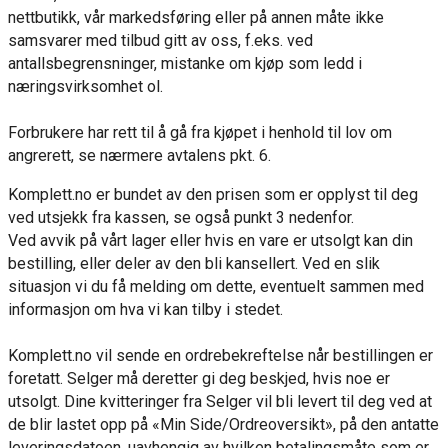
nettbutikk, vår markedsføring eller på annen måte ikke
samsvarer med tilbud gitt av oss, f.eks. ved
antallsbegrensninger, mistanke om kjøp som ledd i
næringsvirksomhet ol.
Forbrukere har rett til å gå fra kjøpet i henhold til lov om
angrerett, se nærmere avtalens pkt. 6.
Komplett.no er bundet av den prisen som er opplyst til deg
ved utsjekk fra kassen, se også punkt 3 nedenfor.
Ved avvik på vårt lager eller hvis en vare er utsolgt kan din
bestilling, eller deler av den bli kansellert. Ved en slik
situasjon vi du få melding om dette, eventuelt sammen med
informasjon om hva vi kan tilby i stedet.
Komplett.no vil sende en ordrebekreftelse når bestillingen er
foretatt. Selger må deretter gi deg beskjed, hvis noe er
utsolgt. Dine kvitteringer fra Selger vil bli levert til deg ved at
de blir lastet opp på «Min Side/Ordreoversikt», på den antatte
leveringsdatoen, uavhengig av hvilken betalingsmåte som er