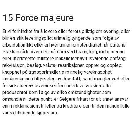
15 Force majeure
Er vi forhindret fra å levere eller foreta pliktig omlevering, eller
blir en slik leveringsplikt urimelig tyngende som følge av
arbeidskonflikt eller enhver annen omstendighet når partene
ikke kan råde over den, så som ved brann, krig, mobilisering
eller uforutsette militære innkallelser av tilsvarende omfang,
rekvisisjon, beslag, valuta- restriksjoner, opprør og oppløp,
knapphet på transportmidler, alminnelig vareknapphet,
innskrenkning i tilførselen av drivstoff, samt mangler ved eller
forsinkelser av leveranser fra underleverandører eller
produsenter som følge av slike omstendigheter som
omhandles i dette punkt, er Selgere fritatt for alt annet ansvar
enn i reklamasjonstilfeller og kreditere den til den mangelfulle
vares tilhørende kjøpesum.