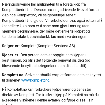
Næringsdrivende har muligheten til å foreta kjøp fra
Komplettbedrift.no. Dersom næringsdrivende likevel foretar
kjøp hos Komplett.no, vil salgsbetingelsene til
Komplettbedrift.no gjelde. Vi forbeholder oss også retten til å
kansellere kjøp som er å anse som gjort i næring uten
nærmere begrunnelse, der både det enkelte kjøpet og
kundens totale kjøpshistorikk tas med i vurderingen.
Selger er:
Komplett (Komplett Services AS).
Kjøper er:
Den person som er oppgitt som kjøper i
bestillingen, og blir i det følgende benevnt du, deg (og
tilsvarende benyttes betegnelser som din eller ditt).
Komplett.no:
Selve nettbutikken/plattformen som er knyttet
til domenet
www.komplett.no
.
På Komplett.no kan forbrukere kjøpe varer og tjenester
direkte av Komplett. For å utføre kjøp på Komplett.no må du
akseptere vilkårene i denne avtalen, og følge disse i sin