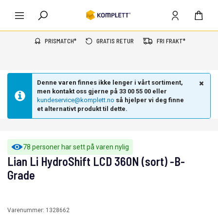
PRISMATCH*
GRATIS RETUR
FRI FRAKT*
Denne varen finnes ikke lenger i vårt sortiment,
men kontakt oss gjerne på 33 00 55 00 eller
kundeservice@komplett.no
så hjelper vi deg finne
et alternativt produkt til dette.
78 personer har sett på varen nylig
Lian Li HydroShift LCD 360N (sort) -B-
Grade
Varenummer:
1328662