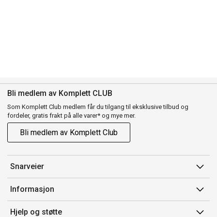
Bli medlem av Komplett CLUB
Som Komplett Club medlem får du tilgang til eksklusive tilbud og
fordeler, gratis frakt på alle varer* og mye mer.
Bli medlem av Komplett Club
Snarveier
Min side
Informasjon
Ordreoversikt
Salgsbetingelser
Hjelp og støtte
Flex