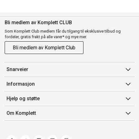
Bli medlem av Komplett CLUB
Som Komplett Club medlem får du tilgang til eksklusive tilbud og
fordeler, gratis frakt på alle varer* og mye mer.
Bli medlem av Komplett Club
Snarveier
Min side
Informasjon
Ordreoversikt
Salgsbetingelser
Hjelp og støtte
Flex
Medlemsvilkår for Komplett Club
Kontakt oss
Komplett Club
Om Komplett
Merker/produsent
Kundeservice
Om oss
EE-avfall
Ofte stilte spørsmål
Jobb i Komplett