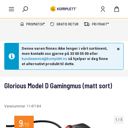
PRISMATCH*
GRATIS RETUR
FRI FRAKT*
Denne varen finnes ikke lenger i vårt sortiment,
men kontakt oss gjerne på 33 00 55 00 eller
kundeservice@komplett.no
så hjelper vi deg finne
et alternativt produkt til dette.
Glorious Model D Gamingmus (matt sort)
Varenummer:
1147184
1
/
5