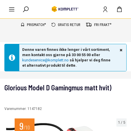
PRISMATCH*
GRATIS RETUR
FRI FRAKT*
Denne varen finnes ikke lenger i vårt sortiment,
men kontakt oss gjerne på 33 00 55 00 eller
kundeservice@komplett.no
så hjelper vi deg finne
et alternativt produkt til dette.
Glorious Model D Gamingmus matt hvit)
Varenummer:
1147182
1
/
5