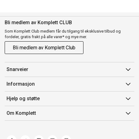
Bli medlem av Komplett CLUB
Som Komplett Club medlem får du tilgang til eksklusive tilbud og
fordeler, gratis frakt på alle varer* og mye mer.
Bli medlem av Komplett Club
Snarveier
Min side
Informasjon
Ordreoversikt
Salgsbetingelser
Hjelp og støtte
Flex
Medlemsvilkår for Komplett Club
Kontakt oss
Komplett Club
Om Komplett
Merker/produsent
Kundeservice
Om oss
EE-avfall
Ofte stilte spørsmål
Jobb i Komplett