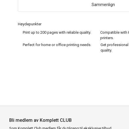
Sammenlign
Høydepunkter
Print up to 200 pages with reliable quality.
Compatible with H
printers.
Perfect for home or office printing needs.
Get professional 
quality.
Bli medlem av Komplett CLUB
Som Komplett Club medlem får du tilgang til eksklusive tilbud