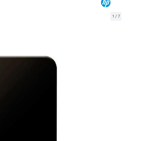
1
/
7