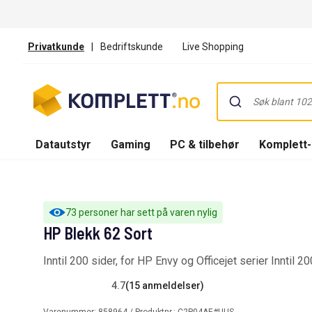
Privatkunde
|
Bedriftskunde
Live Shopping
Datautstyr
Gaming
PC & tilbehør
Komplett
73 personer har sett på varen nylig
HP Blekk 62 Sort
Inntil 200 sider, for HP Envy og Officejet serier Inntil 2
4.7
(15 anmeldelser)
Varenummer:
858964
/ Produktnr.:
C2P04AE#UUS