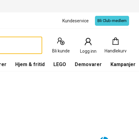
Kundeservice
Bli Club-medlem
Handlekurv
:
0
Produkter
Bli kunde
Handlekurv
Logg inn
(
Handlekurv
)
rer
Hjem & fritid
LEGO
Demovarer
Kampanjer