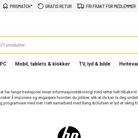
PRISMATCH*
GRATIS RETUR
FRI FRAKT FOR MEDLEMMER
-PC
Mobil, tablets & klokker
TV, lyd & bilde
Hviteva
 har lange tradisjoner innen informasjonsteknologi med røtter helt tilbake til
ønsker å imponere og engasjere hvordan du jobber, slik at du kan la deg under
era og programvare med mer. I tett samarbeid med Bang &Olufsen er lyd et viktig 