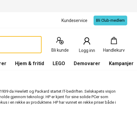
Kundeservice
Bli Club-medlem
Handlekurv
:
0
Produkter
Bli kunde
Handlekurv
Logg inn
(
Handlekurv
)
rer
Hjem & fritid
LEGO
Demovarer
Kampanjer
 1939 da Hewlett og Packard startet IT-bedriften. Selskapets visjon
holde gjennom teknologi. HP er kjent for sine solide PCer som
fokus i en rekke av produktene. HP har vunnet en rekke priser både i