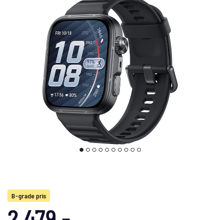
B-grade pris
2 479,-