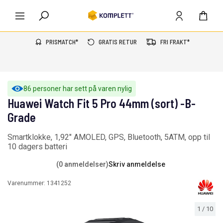
PRISMATCH*
GRATIS RETUR
FRI FRAKT*
86 personer har sett på varen nylig
Huawei Watch Fit 5 Pro 44mm (sort) -B-
Grade
Smartklokke, 1,92" AMOLED, GPS, Bluetooth, 5ATM, opp til
10 dagers batteri
(0 anmeldelser)
Skriv anmeldelse
Varenummer:
1341252
1
/
10