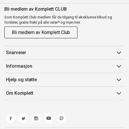
Bli medlem av Komplett CLUB
Som Komplett Club medlem får du tilgang til eksklusive tilbud og
fordeler, gratis frakt på alle varer* og mye mer.
Bli medlem av Komplett Club
Snarveier
Min side
Informasjon
Ordreoversikt
Salgsbetingelser
Hjelp og støtte
Flex
Medlemsvilkår for Komplett Club
Kontakt oss
Komplett Club
Om Komplett
Merker/produsent
Kundeservice
Om oss
EE-avfall
Ofte stilte spørsmål
Jobb i Komplett
Retur
Miljøarbeid og ESG
Reklamasjon og garanti