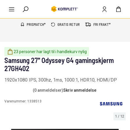
PRISMATCH*
GRATIS RETUR
FRI FRAKT*
23 personer har lagt til i handlekurv nylig
Samsung 27" Odyssey G4 gamingskjerm
27GH402
1920x1080 IPS, 300hz, 1ms, 1000:1, HDR10, HDMI/DP
(0 anmeldelser)
Skriv anmeldelse
Varenummer:
1338513
1
/
12