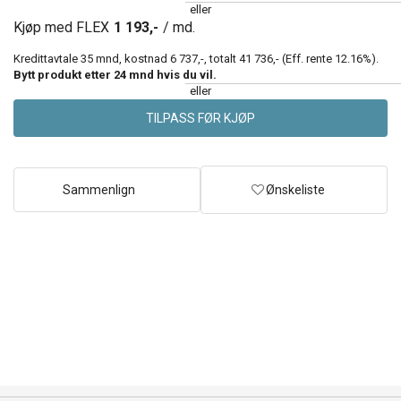
eller
Kjøp med FLEX
1 193,-
/ md.
Kredittavtale
35
mnd, kostnad
6 737,-
, totalt
41 736,-
(Eff. rente
12.16
%).
Bytt produkt etter
24
mnd hvis du vil.
eller
TILPASS FØR KJØP
Sammenlign
Ønskeliste