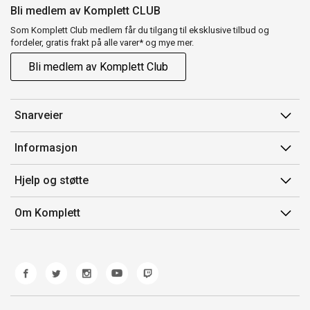
Bli medlem av Komplett CLUB
Som Komplett Club medlem får du tilgang til eksklusive tilbud og
fordeler, gratis frakt på alle varer* og mye mer.
Bli medlem av Komplett Club
Snarveier
Min side
Informasjon
Ordreoversikt
Salgsbetingelser
Hjelp og støtte
Flex
Medlemsvilkår for Komplett Club
Kontakt oss
Komplett Club
Om Komplett
Merker/produsent
Kundeservice
Om oss
EE-avfall
Ofte stilte spørsmål
Jobb i Komplett
Retur
Miljøarbeid og ESG
Reklamasjon og garanti
Åpenhetsloven