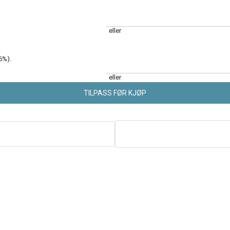
eller
6
%).
eller
TILPASS FØR KJØP