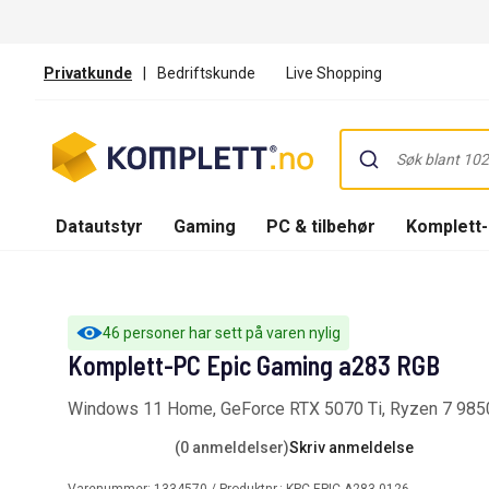
Privatkunde
|
Bedriftskunde
Live Shopping
Datautstyr
Gaming
PC & tilbehør
Komplett
46 personer har sett på varen nylig
Komplett-PC Epic Gaming a283 RGB
Windows 11 Home, GeForce RTX 5070 Ti, Ryzen 7 98
(0 anmeldelser)
Skriv anmeldelse
Varenummer:
1334570
/ Produktnr.:
KPC-EPIC-A283-0126