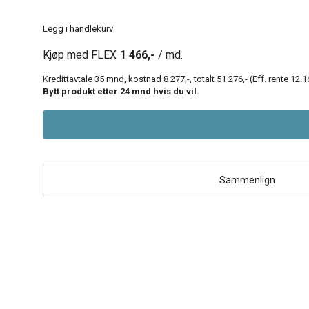
Legg i handlekurv
Kjøp med FLEX
1 466,-
/ md.
Kredittavtale
35
mnd, kostnad
8 277,-
, totalt
51 276,-
(Eff. rente
12.1
Bytt produkt etter
24
mnd hvis du vil.
Sammenlign