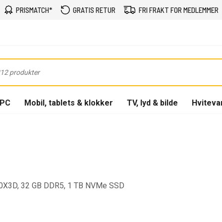
PRISMATCH*
GRATIS RETUR
FRI FRAKT FOR MEDLEMMER
-PC
Mobil, tablets & klokker
TV, lyd & bilde
Hviteva
50X3D, 32 GB DDR5, 1 TB NVMe SSD