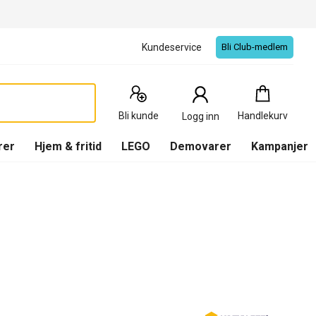
Kundeservice
Bli Club-medlem
Handlekurv
:
0
Produkter
Bli kunde
Handlekurv
Logg inn
(
Handlekurv
)
rer
Hjem & fritid
LEGO
Demovarer
Kampanjer