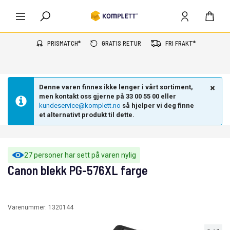
PRISMATCH*
GRATIS RETUR
FRI FRAKT*
Denne varen finnes ikke lenger i vårt sortiment,
men kontakt oss gjerne på 33 00 55 00 eller
kundeservice@komplett.no
så hjelper vi deg finne
et alternativt produkt til dette.
27 personer har sett på varen nylig
Canon blekk PG-576XL farge
Varenummer:
1320144