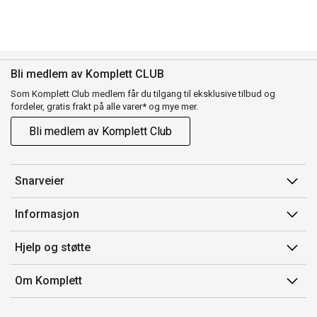
Bli medlem av Komplett CLUB
Som Komplett Club medlem får du tilgang til eksklusive tilbud og
fordeler, gratis frakt på alle varer* og mye mer.
Bli medlem av Komplett Club
Snarveier
Min side
Informasjon
Ordreoversikt
Salgsbetingelser
Hjelp og støtte
Flex
Medlemsvilkår for Komplett Club
Kontakt oss
Komplett Club
Om Komplett
Merker/produsent
Kundeservice
Om oss
EE-avfall