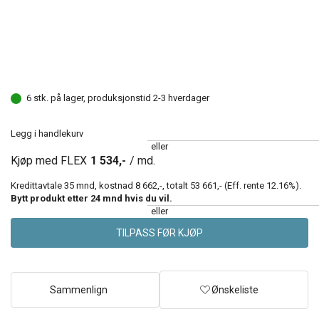
6 stk. på lager, produksjonstid 2-3 hverdager
Legg i handlekurv
eller
Kjøp med FLEX
1 534,-
/ md.
Kredittavtale
35
mnd, kostnad
8 662,-
, totalt
53 661,-
(Eff. rente
12.16
%).
Bytt produkt etter
24
mnd hvis du vil.
eller
TILPASS FØR KJØP
Sammenlign
Ønskeliste