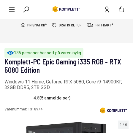
PRISMATCH*
GRATIS RETUR
FRI FRAKT*
135 personer har sett på varen nylig
Komplett-PC Epic Gaming i335 RGB - RTX
5080 Edition
Windows 11 Home, Geforce RTX 5080, Core i9-14900KF,
32GB DDR5, 2TB SSD
4.8
(5 anmeldelser)
Varenummer:
1318974
1
/
6