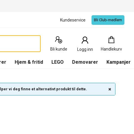
Kundeservice
Bli Club-medlem
Handlekurv
:
0
Produkter
Bli kunde
Handlekurv
Logg inn
(
Handlekurv
)
rer
Hjem & fritid
LEGO
Demovarer
Kampanjer
per vi deg finne et alternativt produkt til dette.