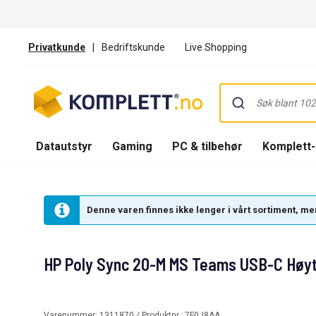
Privatkunde
|
Bedriftskunde
Live Shopping
Datautstyr
Gaming
PC & tilbehør
Komplett
Denne varen finnes ikke lenger i vårt sortiment, men
HP Poly Sync 20-M MS Teams USB-C Høyt
Varenummer:
1311870
/ Produktnr.:
7F0J8AA