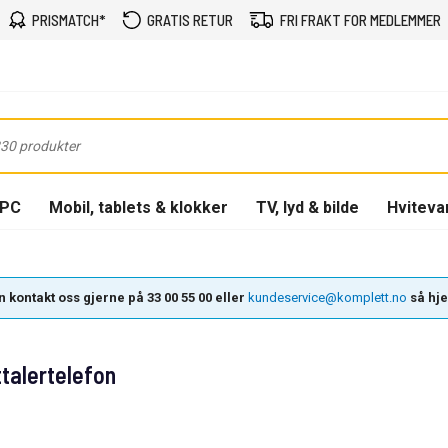
PRISMATCH*
GRATIS RETUR
FRI FRAKT FOR MEDLEMMER
-PC
Mobil, tablets & klokker
TV, lyd & bilde
Hviteva
 kontakt oss gjerne på 33 00 55 00 eller
kundeservice@komplett.no
så hjel
talertelefon