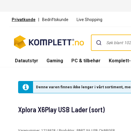
Privatkunde
|
Bedriftskunde
Live Shopping
Datautstyr
Gaming
PC & tilbehør
Komplett
Denne varen finnes ikke lenger i vårt sortiment, men
Xplora X6Play USB Lader (sort)
Varenummer:
1219928
/ Produktnr.:
PART X6 USB CHARGER