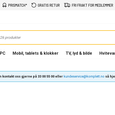
PRISMATCH*
GRATIS RETUR
FRI FRAKT FOR MEDLEMMER
-PC
Mobil, tablets & klokker
TV, lyd & bilde
Hviteva
 kontakt oss gjerne på 33 00 55 00 eller
kundeservice@komplett.no
så hjel