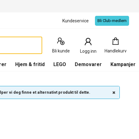
Kundeservice
Bli Club-medlem
Handlekurv
:
0
Produkter
Bli kunde
Handlekurv
Logg inn
(
Handlekurv
)
rer
Hjem & fritid
LEGO
Demovarer
Kampanjer
per vi deg finne et alternativt produkt til dette.