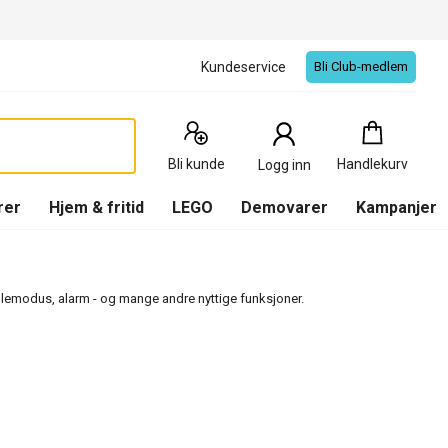
Kundeservice
Bli Club-medlem
Handlekurv
:
0
Produkter
Bli kunde
Handlekurv
Logg inn
(
Handlekurv
)
rer
Hjem & fritid
LEGO
Demovarer
Kampanjer
kolemodus, alarm - og mange andre nyttige funksjoner.