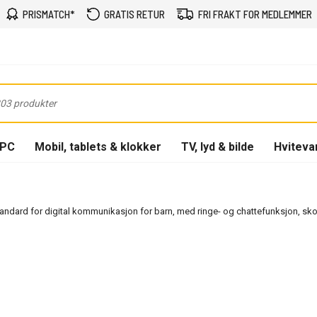
PRISMATCH*
GRATIS RETUR
FRI FRAKT FOR MEDLEMMER
-PC
Mobil, tablets & klokker
TV, lyd & bilde
Hviteva
 standard for digital kommunikasjon for barn, med ringe- og chattefunksjon, s