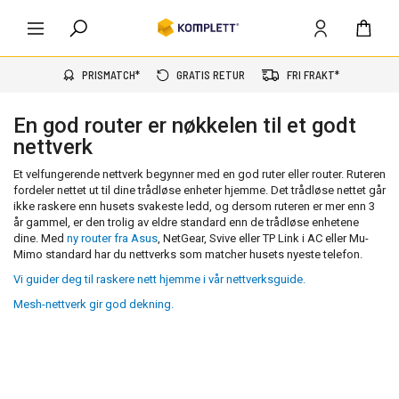
PRISMATCH*
GRATIS RETUR
FRI FRAKT*
En god router er nøkkelen til et godt
nettverk
Et velfungerende nettverk begynner med en god ruter eller router. Ruteren
fordeler nettet ut til dine trådløse enheter hjemme. Det trådløse nettet går
ikke raskere enn husets svakeste ledd, og dersom ruteren er mer enn 3
år gammel, er den trolig av eldre standard enn de trådløse enhetene
dine. Med
ny router fra Asus
, NetGear, Svive eller TP Link i AC eller Mu-
Mimo standard har du nettverks som matcher husets nyeste telefon.
Vi guider deg til raskere nett hjemme i vår nettverksguide.
Mesh-nettverk gir god dekning.