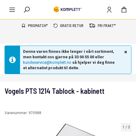
PRISMATCH*
GRATIS RETUR
FRI FRAKT*
Denne varen finnes ikke lenger i vårt sortiment,
men kontakt oss gjerne på 33 00 55 00 eller
kundeservice@komplett.no
så hjelper vi deg finne
et alternativt produkt til dette.
Vogels PTS 1214 Tablock - kabinett
Varenummer:
970988
1
/
3