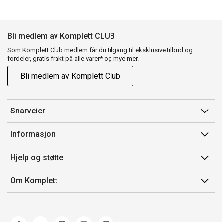
Bli medlem av Komplett CLUB
Som Komplett Club medlem får du tilgang til eksklusive tilbud og
fordeler, gratis frakt på alle varer* og mye mer.
Bli medlem av Komplett Club
Snarveier
Min side
Informasjon
Ordreoversikt
Salgsbetingelser
Hjelp og støtte
Flex
Medlemsvilkår for Komplett Club
Kontakt oss
Komplett Club
Om Komplett
Merker/produsent
Kundeservice
Om oss
EE-avfall
Ofte stilte spørsmål
Jobb i Komplett