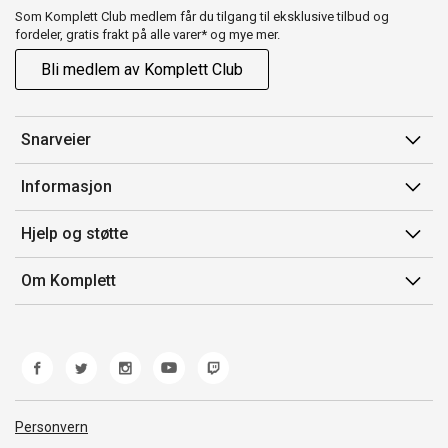
Som Komplett Club medlem får du tilgang til eksklusive tilbud og
fordeler, gratis frakt på alle varer* og mye mer.
Bli medlem av Komplett Club
Snarveier
Min side
Informasjon
Ordreoversikt
Salgsbetingelser
Hjelp og støtte
Flex
Medlemsvilkår for Komplett Club
Kontakt oss
Komplett Club
Om Komplett
Merker/produsent
Kundeservice
Om oss
EE-avfall
Ofte stilte spørsmål
Jobb i Komplett
Retur
Miljøarbeid og ESG
Reklamasjon og garanti
Åpenhetsloven
Personvern
Frakt og levering
Whistleblowing