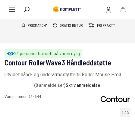
PRISMATCH*
GRATIS RETUR
FRI FRAKT*
21 personer har sett på varen nylig
Contour RollerWave3 Håndleddstøtte
Utvidet hånd- og underarmsstøtte til Roller Mouse Pro3
(0 anmeldelser)
Skriv anmeldelse
Varenummer:
954644
1
/
5