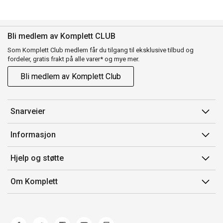
Bli medlem av Komplett CLUB
Som Komplett Club medlem får du tilgang til eksklusive tilbud og
fordeler, gratis frakt på alle varer* og mye mer.
Bli medlem av Komplett Club
Snarveier
Min side
Informasjon
Ordreoversikt
Salgsbetingelser
Hjelp og støtte
Flex
Medlemsvilkår for Komplett Club
Kontakt oss
Komplett Club
Om Komplett
Merker/produsent
Kundeservice
Om oss
EE-avfall
Ofte stilte spørsmål
Jobb i Komplett