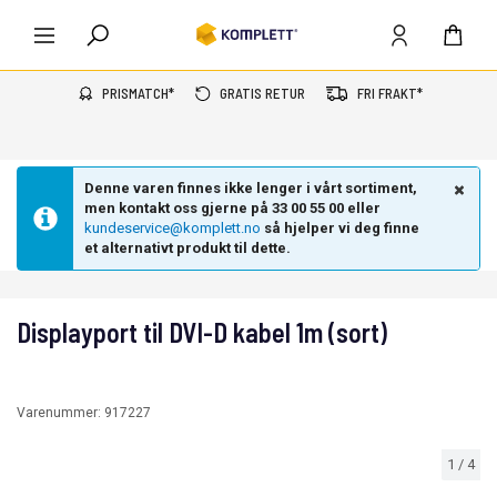
PRISMATCH*
GRATIS RETUR
FRI FRAKT*
Denne varen finnes ikke lenger i vårt sortiment,
men kontakt oss gjerne på 33 00 55 00 eller
kundeservice@komplett.no
så hjelper vi deg finne
et alternativt produkt til dette.
Displayport til DVI-D kabel 1m (sort)
Varenummer:
917227
1
/
4