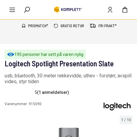
PRISMATCH*
GRATIS RETUR
FRI FRAKT*
195 personer har sett på varen nylig
Logitech Spotlight Presentation Slate
usb, bluetooth, 30 meter rekkevidde, uthev - forstørr, avspill
video, styr tiden
5
(1 anmeldelser)
Varenummer:
915090
1
/
10