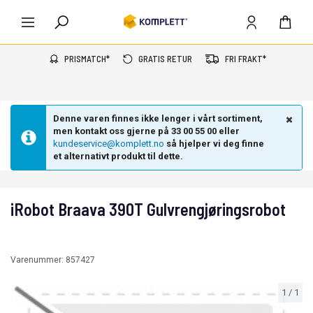
PRISMATCH*
GRATIS RETUR
FRI FRAKT*
Denne varen finnes ikke lenger i vårt sortiment,
men kontakt oss gjerne på 33 00 55 00 eller
kundeservice@komplett.no
så hjelper vi deg finne
et alternativt produkt til dette.
iRobot Braava 390T Gulvrengjøringsrobot
Varenummer:
857427
1
/
1