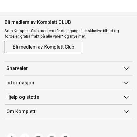
Bli medlem av Komplett CLUB
Som Komplett Club medlem får du tilgang til eksklusive tilbud og
fordeler, gratis frakt på alle varer* og mye mer.
Bli medlem av Komplett Club
Snarveier
Min side
Informasjon
Ordreoversikt
Salgsbetingelser
Hjelp og støtte
Flex
Medlemsvilkår for Komplett Club
Kontakt oss
Komplett Club
Om Komplett
Merker/produsent
Kundeservice
Om oss
EE-avfall
Ofte stilte spørsmål
Jobb i Komplett