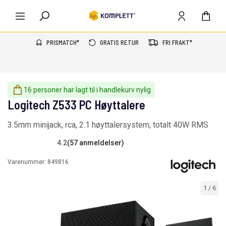
PRISMATCH*
GRATIS RETUR
FRI FRAKT*
16 personer har lagt til i handlekurv nylig
Logitech Z533 PC Høyttalere
3.5mm minijack, rca, 2.1 høyttalersystem, totalt 40W RMS
4.2
(57 anmeldelser)
Varenummer:
849816
1
/
6