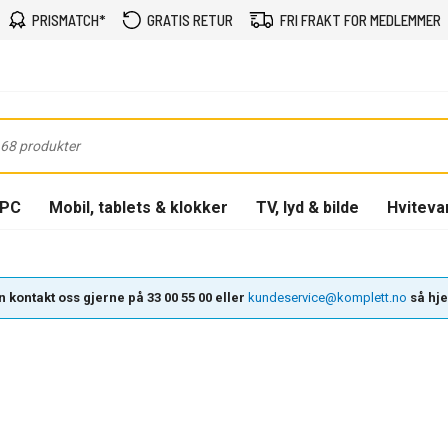
PRISMATCH*
GRATIS RETUR
FRI FRAKT FOR MEDLEMMER
-PC
Mobil, tablets & klokker
TV, lyd & bilde
Hviteva
 kontakt oss gjerne på 33 00 55 00 eller
kundeservice@komplett.no
så hjel