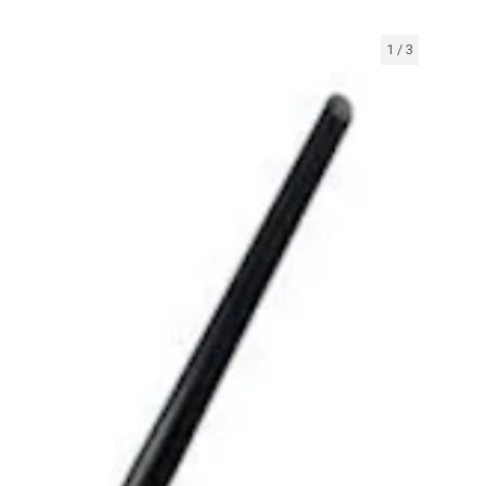
1
/
3