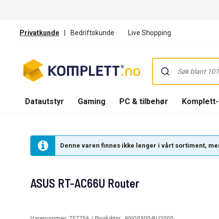
Privatkunde
|
Bedriftskunde
Live Shopping
Datautstyr
Gaming
PC & tilbehør
Komplett
Denne varen finnes ikke lenger i vårt sortiment, men
ASUS RT-AC66U Router
Varenummer:
757756
/ Produktnr.:
90IG0300-BU2000