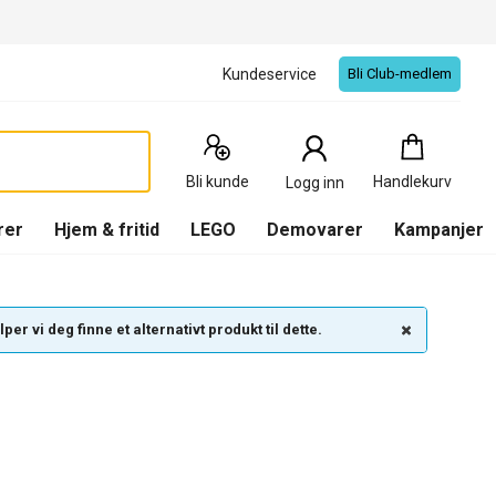
Kundeservice
Bli Club-medlem
Handlekurv
:
0
Produkter
Bli kunde
Handlekurv
Logg inn
(
Handlekurv
)
rer
Hjem & fritid
LEGO
Demovarer
Kampanjer
per vi deg finne et alternativt produkt til dette.