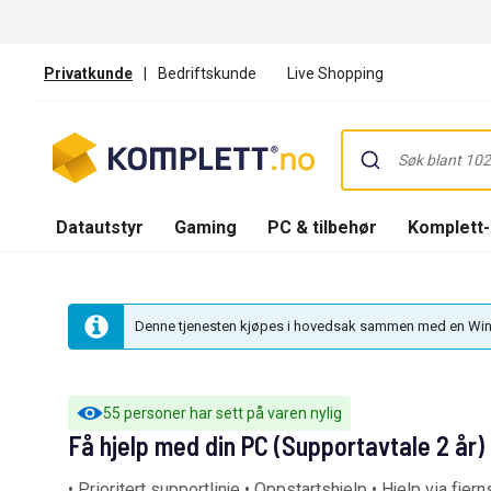
Privatkunde
|
Bedriftskunde
Live Shopping
Datautstyr
Gaming
PC & tilbehør
Komplett
Denne tjenesten kjøpes i hovedsak sammen med en Windo
55 personer har sett på varen nylig
Få hjelp med din PC (Supportavtale 2 år)
• Prioritert supportlinje • Oppstartshjelp • Hjelp via fjern