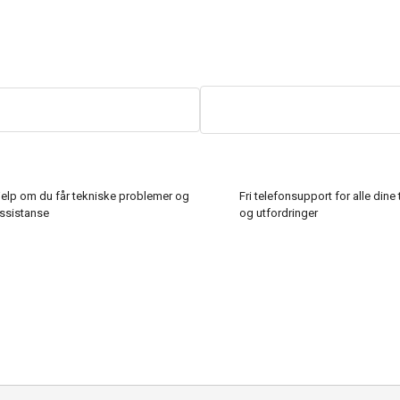
hjelp om du får tekniske problemer og
Fri telefonsupport for alle din
assistanse
og utfordringer