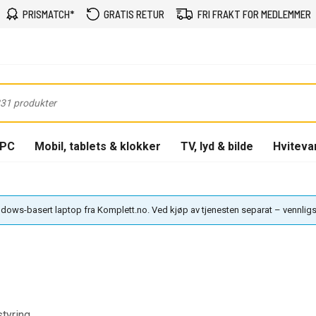
PRISMATCH*
GRATIS RETUR
FRI FRAKT FOR MEDLEMMER
-PC
Mobil, tablets & klokker
TV, lyd & bilde
Hviteva
ws-basert laptop fra Komplett.no. Ved kjøp av tjenesten separat – vennligst
styring