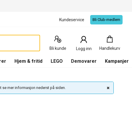
Kundeservice
Bli Club-medlem
Handlekurv
:
0
Produkter
Bli kunde
Handlekurv
Logg inn
(
Handlekurv
)
rer
Hjem & fritid
LEGO
Demovarer
Kampanjer
 se mer informasjon nederst på siden.