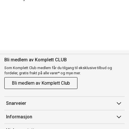
Bli medlem av Komplett CLUB
Som Komplett Club medlem får du tilgang til eksklusive tilbud og
fordeler, gratis frakt på alle varer* og mye mer.
Bli medlem av Komplett Club
Snarveier
Min side
Informasjon
Ordreoversikt
Salgsbetingelser