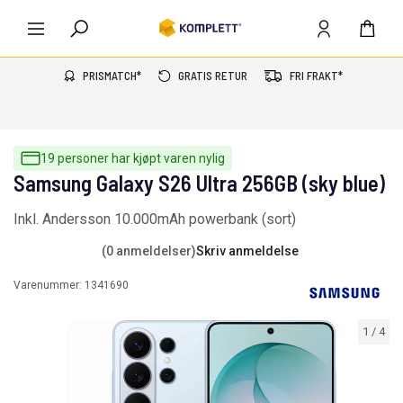
PRISMATCH*
GRATIS RETUR
FRI FRAKT*
19 personer har kjøpt varen nylig
Samsung Galaxy S26 Ultra 256GB (sky blue)
Inkl. Andersson 10.000mAh powerbank (sort)
(0 anmeldelser)
Skriv anmeldelse
Varenummer:
1341690
1
/
4