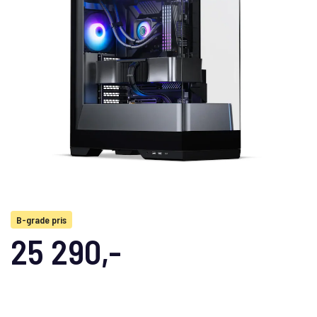
B-grade pris
25 290,-