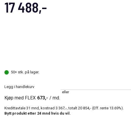
17 488,-
50+ stk. på lager.
Legg i handlekurv
eller
Kjøp med FLEX
673,-
/ md.
Kredittavtale
31
mnd, kostnad
3 367,-
, totalt
20 854,-
(Eff. rente
13.69
%).
Bytt produkt etter
24
mnd hvis du vil.