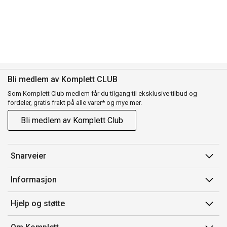
Bli medlem av Komplett CLUB
Som Komplett Club medlem får du tilgang til eksklusive tilbud og
fordeler, gratis frakt på alle varer* og mye mer.
Bli medlem av Komplett Club
Snarveier
Min side
Informasjon
Ordreoversikt
Salgsbetingelser
Hjelp og støtte
Flex
Medlemsvilkår for Komplett Club
Kontakt oss
Komplett Club