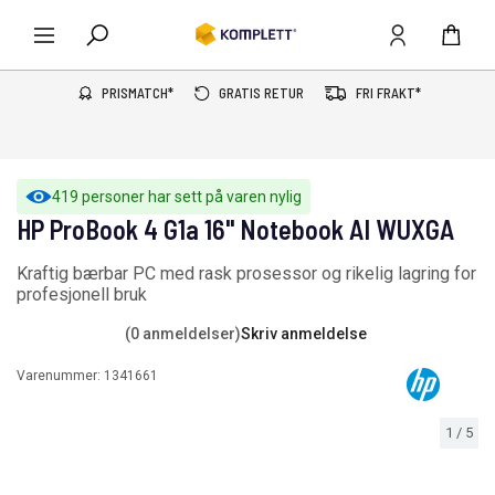
PRISMATCH*
GRATIS RETUR
FRI FRAKT*
419 personer har sett på varen nylig
HP ProBook 4 G1a 16" Notebook AI WUXGA
Kraftig bærbar PC med rask prosessor og rikelig lagring for
profesjonell bruk
(0 anmeldelser)
Skriv anmeldelse
Varenummer:
1341661
1
/
5