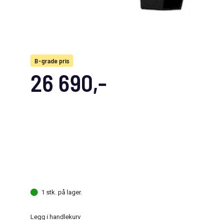
B-grade pris
26 690,-
1 stk. på lager.
Legg i handlekurv