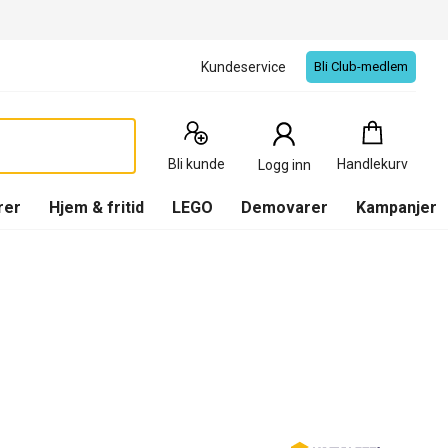
Kundeservice
Bli Club-medlem
Handlekurv
:
0
Produkter
Bli kunde
Handlekurv
Logg inn
(
Handlekurv
)
rer
Hjem & fritid
LEGO
Demovarer
Kampanjer