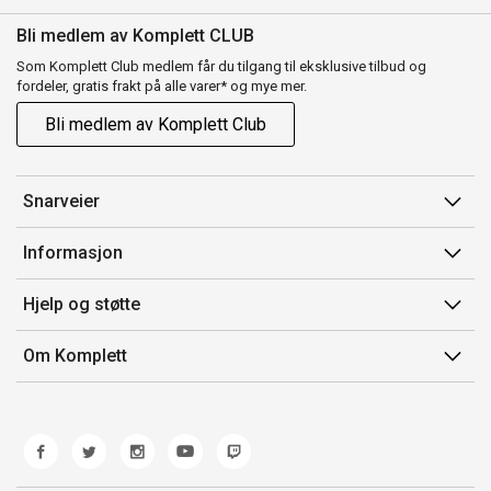
Bli medlem av Komplett CLUB
Som Komplett Club medlem får du tilgang til eksklusive tilbud og
fordeler, gratis frakt på alle varer* og mye mer.
Bli medlem av Komplett Club
Snarveier
Min side
Informasjon
Ordreoversikt
Salgsbetingelser
Hjelp og støtte
Flex
Medlemsvilkår for Komplett Club
Kontakt oss
Komplett Club
Om Komplett
Merker/produsent
Kundeservice
Om oss
EE-avfall
Ofte stilte spørsmål
Jobb i Komplett
Retur
Miljøarbeid og ESG
Reklamasjon og garanti