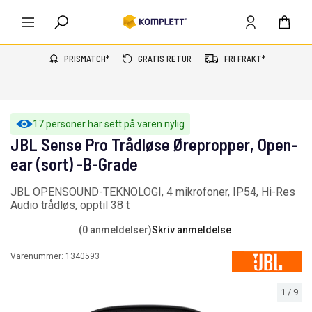
PRISMATCH*
GRATIS RETUR
FRI FRAKT*
17 personer har sett på varen nylig
JBL Sense Pro Trådløse Ørepropper, Open-
ear (sort) -B-Grade
JBL OPENSOUND-TEKNOLOGI, 4 mikrofoner, IP54, Hi-Res
Audio trådløs, opptil 38 t
(0 anmeldelser)
Skriv anmeldelse
Varenummer:
1340593
1
/
9