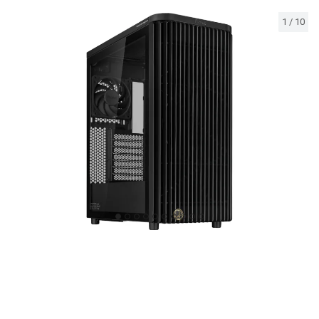
1
/
10