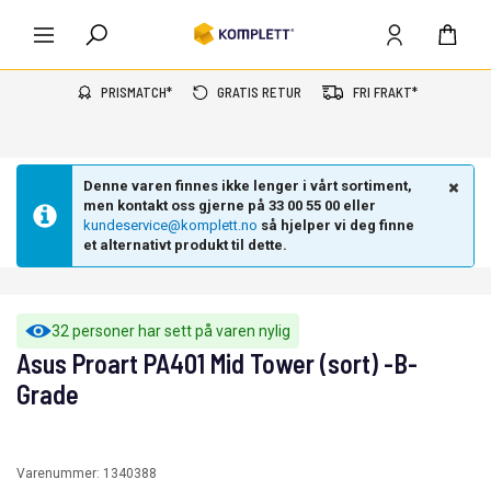
PRISMATCH*
GRATIS RETUR
FRI FRAKT*
Denne varen finnes ikke lenger i vårt sortiment,
men kontakt oss gjerne på 33 00 55 00 eller
kundeservice@komplett.no
så hjelper vi deg finne
et alternativt produkt til dette.
32 personer har sett på varen nylig
Asus Proart PA401 Mid Tower (sort) -B-
Grade
Varenummer:
1340388