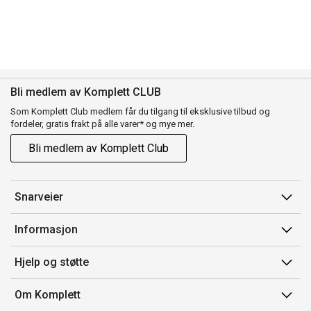
Bli medlem av Komplett CLUB
Som Komplett Club medlem får du tilgang til eksklusive tilbud og
fordeler, gratis frakt på alle varer* og mye mer.
Bli medlem av Komplett Club
Snarveier
Min side
Informasjon
Ordreoversikt
Salgsbetingelser
Hjelp og støtte
Flex
Medlemsvilkår for Komplett Club
Kontakt oss
Komplett Club
Om Komplett
Merker/produsent