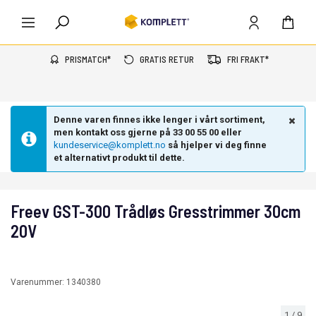
PRISMATCH*
GRATIS RETUR
FRI FRAKT*
Denne varen finnes ikke lenger i vårt sortiment,
men kontakt oss gjerne på 33 00 55 00 eller
kundeservice@komplett.no
så hjelper vi deg finne
et alternativt produkt til dette.
Freev GST-300 Trådløs Gresstrimmer 30cm
20V
Varenummer:
1340380
1
/
9