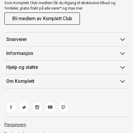
Som Komplett Club medlem får du tilgang til eksklusive tilbud og
fordeler, gratis frakt på alle varer* og mye mer.
Bli medlem av Komplett Club
Snarveier
Min side
Informasjon
Ordreoversikt
Salgsbetingelser
Hjelp og støtte
Flex
Medlemsvilkår for Komplett Club
Kontakt oss
Komplett Club
Om Komplett
Merker/produsent
Kundeservice
Om oss
EE-avfall
Ofte stilte spørsmål
Jobb i Komplett
Retur
Miljøarbeid og ESG
Reklamasjon og garanti
Åpenhetsloven
Personvern
Frakt og levering
Whistleblowing