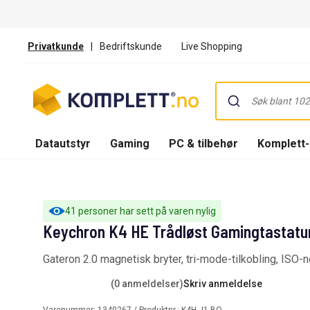
Privatkunde
|
Bedriftskunde
Live Shopping
Datautstyr
Gaming
PC & tilbehør
Komplett
41 personer har sett på varen nylig
Keychron K4 HE Trådløst Gamingtastatur
Gateron 2.0 magnetisk bryter, tri-mode-tilkobling, ISO
(0 anmeldelser)
Skriv anmeldelse
Varenummer:
1340267
/ Produktnr.:
K4H-J1-BO