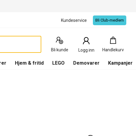
Kundeservice
Bli Club-medlem
Handlekurv
:
0
Produkter
Bli kunde
Handlekurv
Logg inn
(
Handlekurv
)
rer
Hjem & fritid
LEGO
Demovarer
Kampanjer