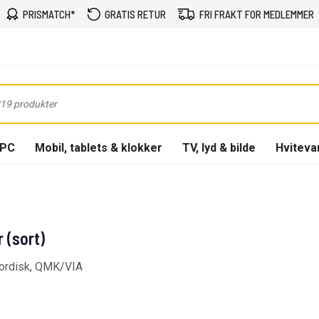
PRISMATCH*
GRATIS RETUR
FRI FRAKT FOR MEDLEMMER
-PC
Mobil, tablets & klokker
TV, lyd & bilde
Hviteva
 (sort)
-nordisk, QMK/VIA