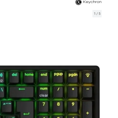
1
/
5