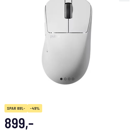
SPAR 891,-
-49%
899,-