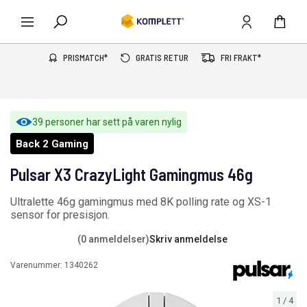
PRISMATCH*
GRATIS RETUR
FRI FRAKT*
39 personer har sett på varen nylig
Back 2 Gaming
Pulsar X3 CrazyLight Gamingmus 46g
Ultralette 46g gamingmus med 8K polling rate og XS-1
sensor for presisjon.
(0 anmeldelser)
Skriv anmeldelse
Varenummer:
1340262
1
/
4