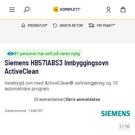
PRISMATCH*
GRATIS RETUR
FRI FRAKT*
81 personer har sett på varen nylig
Siemens HB571ABS3 Innbyggingsovn
ActiveClean
Innebygd ovn med ActiveClean® selvrengjøring og 10
automatiske program.
(0 anmeldelser)
Skriv anmeldelse
Varenummer:
1340187
1
/
10