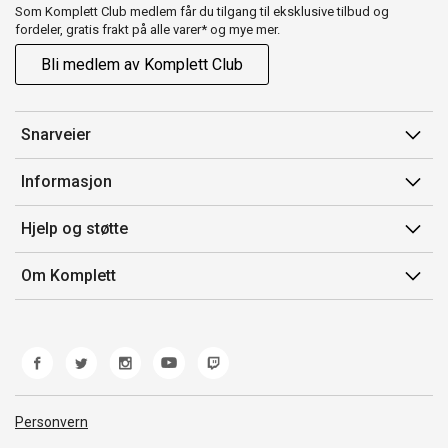
Som Komplett Club medlem får du tilgang til eksklusive tilbud og
fordeler, gratis frakt på alle varer* og mye mer.
Bli medlem av Komplett Club
Snarveier
Min side
Informasjon
Ordreoversikt
Salgsbetingelser
Hjelp og støtte
Flex
Medlemsvilkår for Komplett Club
Kontakt oss
Komplett Club
Om Komplett
Merker/produsent
Kundeservice
Om oss
EE-avfall
Ofte stilte spørsmål
Jobb i Komplett
Retur
Miljøarbeid og ESG
Reklamasjon og garanti
Åpenhetsloven
Personvern
Frakt og levering
Whistleblowing