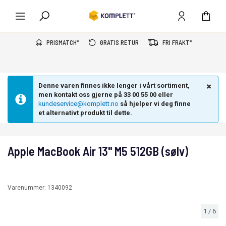
PRISMATCH*
GRATIS RETUR
FRI FRAKT*
Denne varen finnes ikke lenger i vårt sortiment,
men kontakt oss gjerne på 33 00 55 00 eller
kundeservice@komplett.no
så hjelper vi deg finne
et alternativt produkt til dette.
Apple MacBook Air 13" M5 512GB (sølv)
Varenummer:
1340092
1
/
6