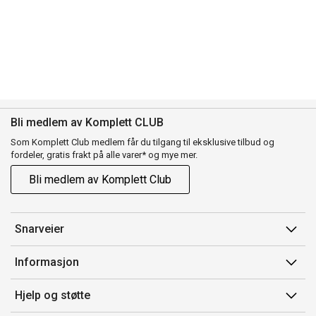
Bli medlem av Komplett CLUB
Som Komplett Club medlem får du tilgang til eksklusive tilbud og
fordeler, gratis frakt på alle varer* og mye mer.
Bli medlem av Komplett Club
Snarveier
Min side
Informasjon
Ordreoversikt
Salgsbetingelser
Hjelp og støtte
Flex
Medlemsvilkår for Komplett Club