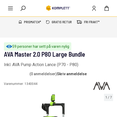
PRISMATCH*
GRATIS RETUR
FRI FRAKT*
59 personer har sett på varen nylig
AVA Master 2.0 P80 Large Bundle
Inkl. AVA Pump Action Lance (P70 - P80)
(0 anmeldelser)
Skriv anmeldelse
Varenummer:
1340044
1
/
7