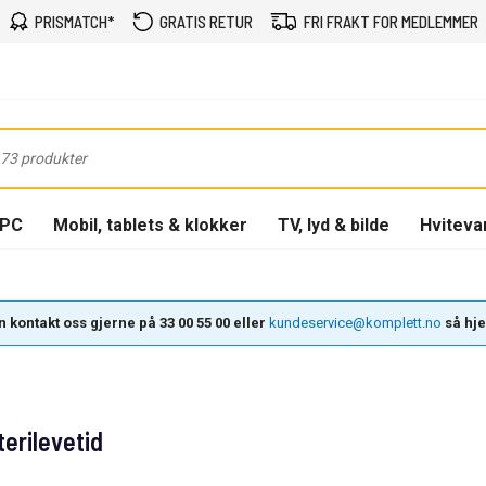
PRISMATCH*
GRATIS RETUR
FRI FRAKT FOR MEDLEMMER
-PC
Mobil, tablets & klokker
TV, lyd & bilde
Hviteva
 kontakt oss gjerne på 33 00 55 00 eller
kundeservice@komplett.no
så hjel
erilevetid