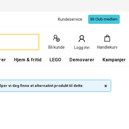
Kundeservice
Bli Club-medlem
Handlekurv
:
0
Produkter
Bli kunde
Handlekurv
Logg inn
(
Handlekurv
)
rer
Hjem & fritid
LEGO
Demovarer
Kampanjer
per vi deg finne et alternativt produkt til dette.