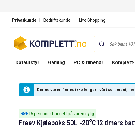
Privatkunde
|
Bedriftskunde
Live Shopping
Datautstyr
Gaming
PC & tilbehør
Komplett
Denne varen finnes ikke lenger i vårt sortiment, men
16 personer har sett på varen nylig
Freev Kjøleboks 50L -20°C 12 timers batt