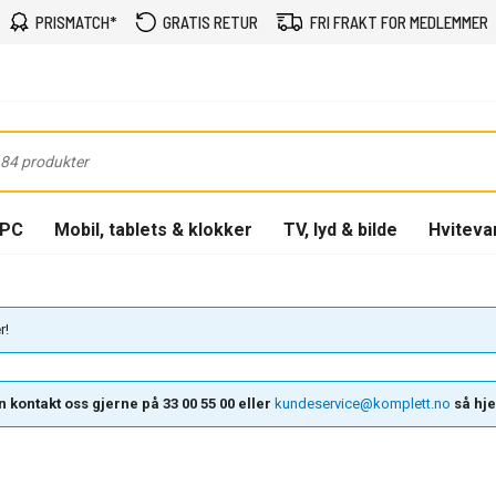
PRISMATCH*
GRATIS RETUR
FRI FRAKT FOR MEDLEMMER
-PC
Mobil, tablets & klokker
TV, lyd & bilde
Hviteva
r!
 kontakt oss gjerne på 33 00 55 00 eller
kundeservice@komplett.no
så hjel