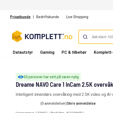
Privatkunde
|
Bedriftskunde
Live Shopping
Datautstyr
Gaming
PC & tilbehør
Komplett
50 personer har sett på varen nylig
Dreame NAVO Care 1 InCam 2.5K overvåk
Intelligent innendørs overvåking med 2.5K video og AI
(0 anmeldelser)
Skriv anmeldelse
Varenummer:
1339651
/ Produktnr.:
A131WH0EU