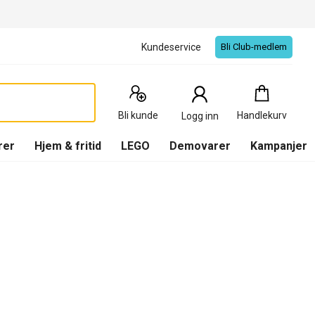
Kundeservice
Bli Club-medlem
Handlekurv
:
0
Produkter
Bli kunde
Handlekurv
Logg inn
(
Handlekurv
)
rer
Hjem & fritid
LEGO
Demovarer
Kampanjer