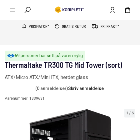
PRISMATCH*
GRATIS RETUR
FRI FRAKT*
69 personer har sett på varen nylig
Thermaltake TR300 TG Mid Tower (sort)
ATX/Micro ATX/Mini ITX, herdet glass
(0 anmeldelser)
Skriv anmeldelse
Varenummer:
1339631
1
/
6