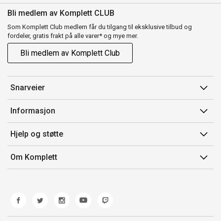
Bli medlem av Komplett CLUB
Som Komplett Club medlem får du tilgang til eksklusive tilbud og
fordeler, gratis frakt på alle varer* og mye mer.
Bli medlem av Komplett Club
Snarveier
Min side
Informasjon
Ordreoversikt
Salgsbetingelser
Hjelp og støtte
Flex
Medlemsvilkår for Komplett Club
Kontakt oss
Komplett Club
Om Komplett
Merker/produsent
Kundeservice
Om oss
EE-avfall
Ofte stilte spørsmål
Jobb i Komplett
Retur
Miljøarbeid og ESG
Reklamasjon og garanti