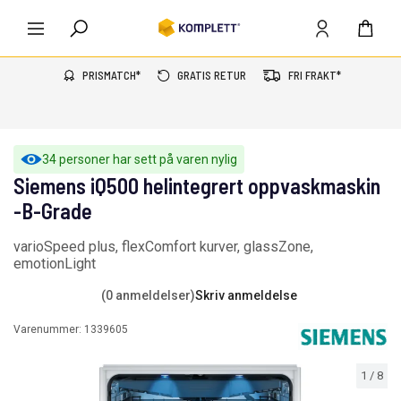
PRISMATCH*
GRATIS RETUR
FRI FRAKT*
34 personer har sett på varen nylig
Siemens iQ500 helintegrert oppvaskmaskin
-B-Grade
varioSpeed plus, flexComfort kurver, glassZone,
emotionLight
(0 anmeldelser)
Skriv anmeldelse
Varenummer:
1339605
1
/
8