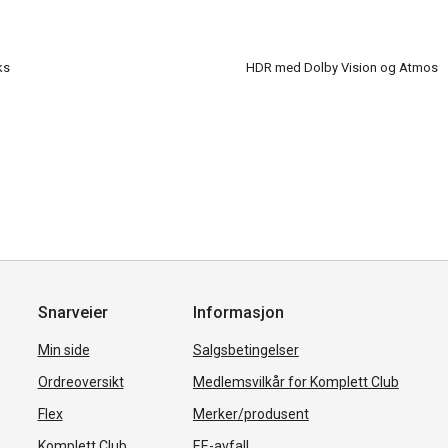
ks
HDR med Dolby Vision og Atmos
Snarveier
Informasjon
Min side
Salgsbetingelser
Ordreoversikt
Medlemsvilkår for Komplett Club
Flex
Merker/produsent
Komplett Club
EE-avfall