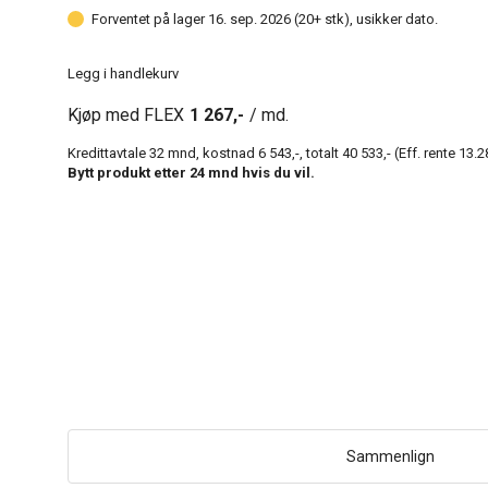
Forventet på lager 16. sep. 2026 (20+ stk), usikker dato.
Legg i handlekurv
Kjøp med FLEX
1 267,-
/ md.
Kredittavtale
32
mnd, kostnad
6 543,-
, totalt
40 533,-
(Eff. rente
13.2
Bytt produkt etter
24
mnd hvis du vil.
Sammenlign