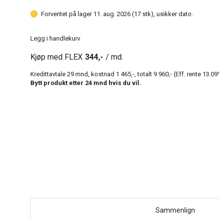
Forventet på lager 11. aug. 2026 (17 stk), usikker dato.
Legg i handlekurv
Kjøp med FLEX
344,-
/ md.
Kredittavtale
29
mnd, kostnad
1 465,-
, totalt
9 960,-
(Eff. rente
13.09
Bytt produkt etter
24
mnd hvis du vil.
Sammenlign