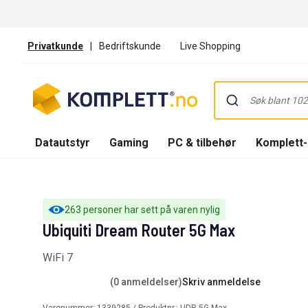
Privatkunde
|
Bedriftskunde
Live Shopping
Datautstyr
Gaming
PC & tilbehør
Komplett
263 personer har sett på varen nylig
Ubiquiti Dream Router 5G Max
WiFi 7
(0 anmeldelser)
Skriv anmeldelse
Varenummer:
1339285
/ Produktnr.:
UDR-5G-Max