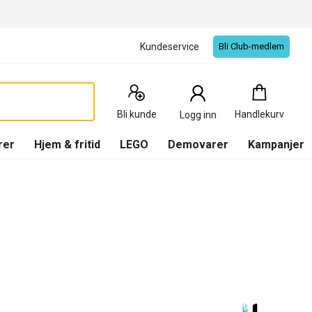
Kundeservice
Bli Club-medlem
Handlekurv
:
0
Produkter
Bli kunde
Handlekurv
Logg inn
(
Handlekurv
)
rer
Hjem & fritid
LEGO
Demovarer
Kampanjer