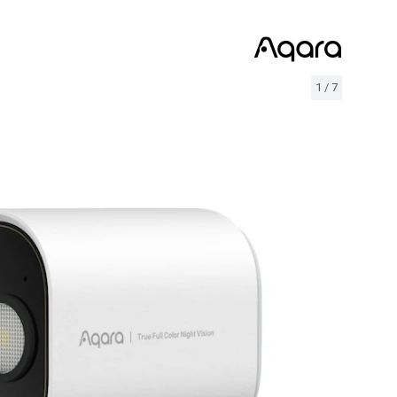
1
/
7