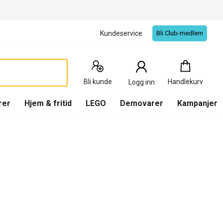
Kundeservice
Bli Club-medlem
Handlekurv
:
0
Produkter
Bli kunde
Handlekurv
Logg inn
(
Handlekurv
)
rer
Hjem & fritid
LEGO
Demovarer
Kampanjer