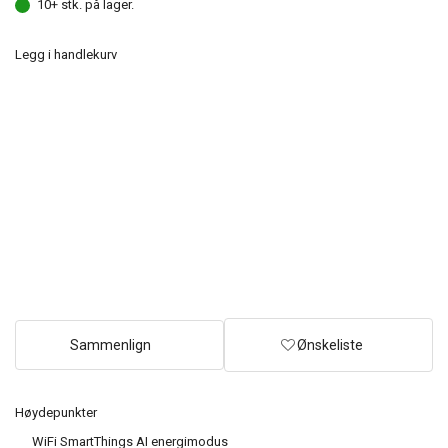
10+ stk. på lager.
Legg i handlekurv
Sammenlign
Ønskeliste
Høydepunkter
WiFi SmartThings AI energimodus