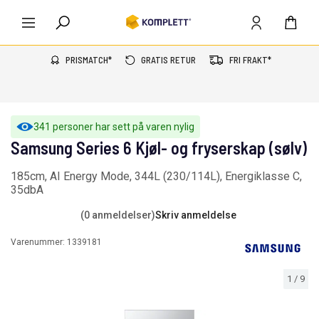
PRISMATCH*
GRATIS RETUR
FRI FRAKT*
341 personer har sett på varen nylig
Samsung Series 6 Kjøl- og fryserskap (sølv)
185cm, AI Energy Mode, 344L (230/114L), Energiklasse C,
35dbA
(0 anmeldelser)
Skriv anmeldelse
Varenummer:
1339181
1
/
9