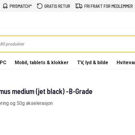
PRISMATCH*
GRATIS RETUR
FRI FRAKT FOR MEDLEMMER
-PC
Mobil, tablets & klokker
TV, lyd & bilde
Hviteva
mus medium (jet black) -B-Grade
oring og 50g akselerasjon