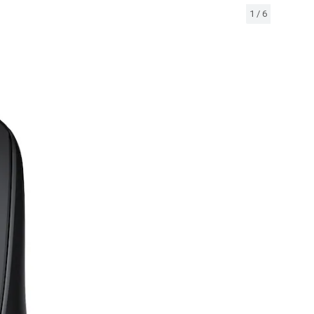
1
/
6