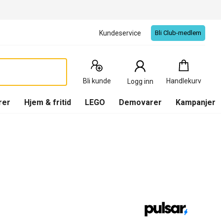
Kundeservice
Bli Club-medlem
Handlekurv
:
0
Produkter
Bli kunde
Handlekurv
Logg inn
(
Handlekurv
)
rer
Hjem & fritid
LEGO
Demovarer
Kampanjer