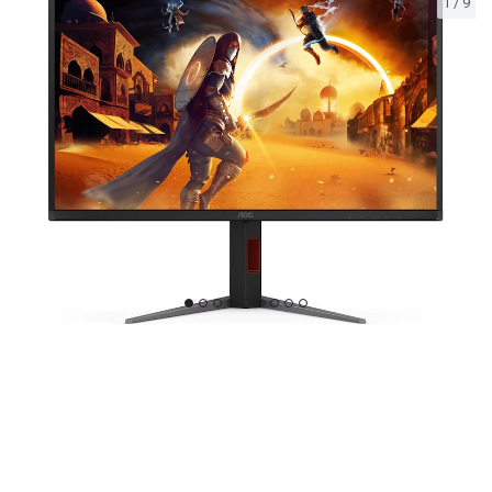
1
/
9