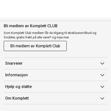
Bli medlem av Komplett CLUB
Som Komplett Club medlem får du tilgang til eksklusive tilbud og
fordeler, gratis frakt på alle varer* og mye mer.
Bli medlem av Komplett Club
Snarveier
Min side
Informasjon
Ordreoversikt
Salgsbetingelser
Hjelp og støtte
Flex
Medlemsvilkår for Komplett Club
Kontakt oss
Komplett Club
Om Komplett
Merker/produsent
Kundeservice
Om oss
EE-avfall