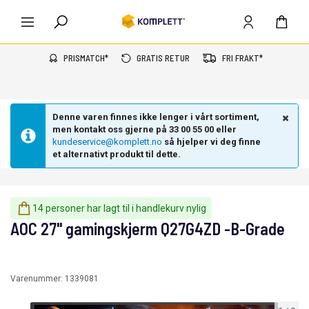
PRISMATCH*
GRATIS RETUR
FRI FRAKT*
Denne varen finnes ikke lenger i vårt sortiment,
men kontakt oss gjerne på 33 00 55 00 eller
kundeservice@komplett.no
så hjelper vi deg finne
et alternativt produkt til dette.
14 personer har lagt til i handlekurv nylig
AOC 27" gamingskjerm Q27G4ZD -B-Grade
Varenummer:
1339081